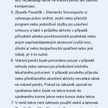
atd. nezakládají nárok na vrácení peněz ani žádnou
kompenzaci.
Zbyněk Pavelčík – Elements Snowsports si
vyhrazuje právo změnit, zrušit nebo přerušit
program nebo jednotlivé služby po uzavření
smlouvy a také v průběhu aktivity v případě
přírodních a/nebo povětrnostních podmínek nebo
jiných nepředvídatelných okolností (vyšší moc,
úřední a/ nebo bezpečnostní opatření nebo jiná
rizika), je-li to nutné.
Vrácení peněz bude provedeno pouze v případě
nehody nebo nemoci po předložení místního
lékařského potvrzení. V případě pozdního příjezdu
nebo předčasného ukončení aktivity nevzniká nárok
na vrácení peněz. Pokud se zákazník opozdí na
sjednanou lekci, bude se lekce konat do
sjednaného konce lekce nebo konce doby lekce.
V ceně lekce není zahrnuto použití vleků a lanovek.