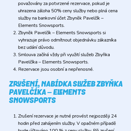
považovány za potvrzené rezervace, pokud je
uhrazena záloha 50% ceny služby nebo plná cena
služby na bankovní účet Zbyněk Pavelčík –
Elements Snowsports.
Zbyněk Pavelčík – Elements Snowsports si
vyhrazuje právo odmítnout objednávku zákazníka
bez udání důvodu.
Smlouva začíná vždy při využití služeb Zbyňka
Pavelčíka – Elements Snowsports.
Rezervace jsou osobní a nepřenosné.
ZRUŠENÍ, NABÍDKA SLUŽEB ZBYŇKA
PAVELČÍKA – ELEMENTS
SNOWSPORTS
Zrušení rezervace je nutné provést nejpozději 24
hodin před zahájením služby. V opačném případě
bude účtováno 100 % z ceny služby. Při zrušení