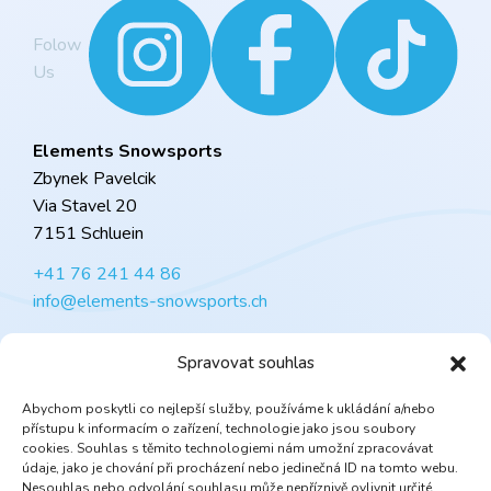
Folow
Us
Elements Snowsports
Zbynek Pavelcik
Via Stavel 20
7151 Schluein
+41 76 241 44 86
info@elements-snowsports.ch
Domů
Spravovat souhlas
Služby
Náš tým
Abychom poskytli co nejlepší služby, používáme k ukládání a/nebo
Ceník
přístupu k informacím o zařízení, technologie jako jsou soubory
cookies. Souhlas s těmito technologiemi nám umožní zpracovávat
Galerie
údaje, jako je chování při procházení nebo jedinečná ID na tomto webu.
Kontakt
Nesouhlas nebo odvolání souhlasu může nepříznivě ovlivnit určité