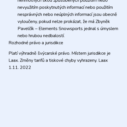
nehmotných škod způsobených použitím nebo
nevyužitím poskytnutých informací nebo použitím
nesprávných nebo neúplných informací jsou obecně
vyloučeny, pokud nelze prokázat, že má Zbyněk
Pavelčík – Elements Snowsports jednal s úmyslem
nebo hrubou nedbalostí.
Rozhodné právo a jurisdikce
Platí výhradně švýcarské právo. Místem jurisdikce je
Laax. Změny tarifů a tiskové chyby vyhrazeny. Laax
1.11. 2022